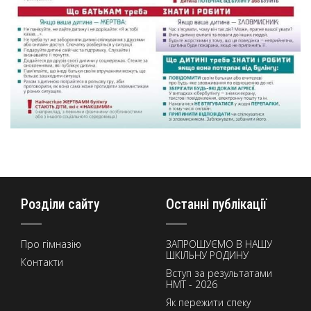
Розділи сайту
Останні публікації
Про гімназію
ЗАПРОШУЄМО В НАШУ
ШКІЛЬНУ РОДИНУ
Контакти
Вступ за результатами
НМТ - 2026
Як пережити спеку