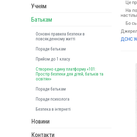
Це пр
Учням
На по
настіль
Батькам
Бо сь
Джерел
Основні правила безпеки в
повсякденному житті
ДСНС У
Поради батькам
Прийом до 1 класу
Створено єдину платформу «101:
Простір безпеки для дітей, батьків та
освітян»
Поради батькам
Поради психолога
Безпека в інтернеті
Новини
Контакти