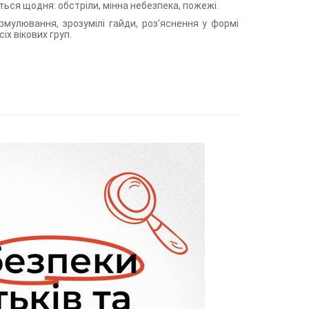
ються щодня: обстріли, мінна небезпека, пожежі.
формулювання, зрозумілі гайди, розʼяснення у формі
іх вікових груп.