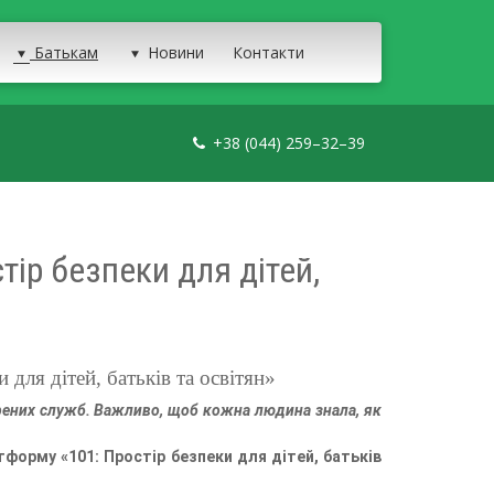
Батькам
Новини
Контакти
+38 (044) 259–32–39
ір безпеки для дітей,
для дітей, батьків та освітян»
рених служб. Важливо, щоб кожна людина знала, як
тформу «101: Простір безпеки для дітей, батьків