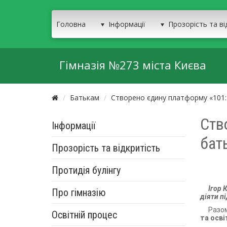
Головна
Інформації
Прозорість та ві
Гімназія №273 міста Києва
Батькам
Створено єдину платформу «101: 
Ств
Інформації
бать
Прозорість та відкритість
Протидія булінгу
Ігор 
Про гімназію
діяти пі
Разом
Освітній процес
та осві