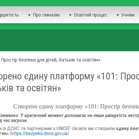
дкритість
Про гімназію
Освітній процес
Учням
Простір безпеки для дітей, батьків та освітян»
орено єдину платформу «101: Прост
ків та освітян»
Створено єдину платформу «101: Простір безпеки 
Клименко: У критичний момент допомагає не лише швидкість екст
д час загрози.
 із ДСНС та партнерами з UNICEF Ukraine ми створили
єдину пла
тян»
:
https://bezpeka.dsns.gov.ua/